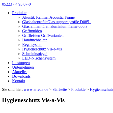
05223 - 4 93 07-0
Produkte
Akustik-RahmenAcoustic Frame
GlashalteprofileGlas support profile D0851
Glasrahmentüren aluminium frame doors
Griffmulden
Griffleisten Griffvarianten
Handtuchhalter
Regalsystem
Hygieneschutz Vis-a-Vis
Schminkspiegel
LED-Nischensystem
Leistungen
Unternehmen
Aktuelles
Downloads
Kontakt
Sie sind hier:
www.arreda.de
>
Startseite
>
Produkte
>
Hygieneschutz
Hygieneschutz Vis-a-Vis