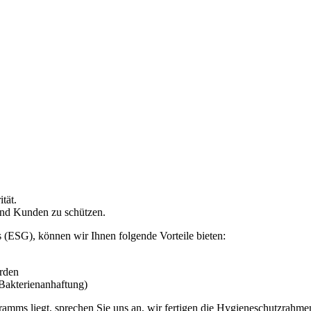
tät.
 und Kunden zu schützen.
(ESG), können wir Ihnen folgende Vorteile bieten:
erden
 Bakterienanhaftung)
amms liegt, sprechen Sie uns an, wir fertigen die Hygieneschutzrahme